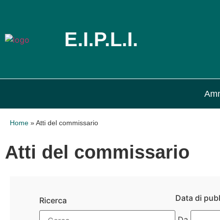
E.I.P.L.I.
Amm
Home
»
Atti del commissario
Atti del commissario
Data di pub
Ricerca
Da