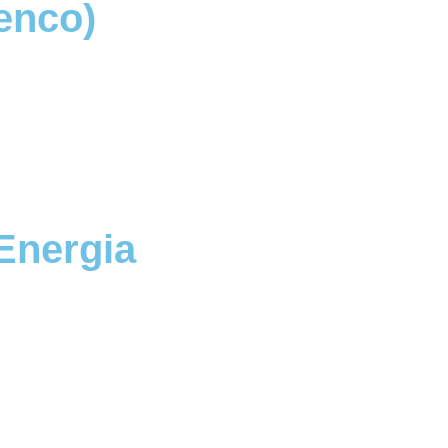
lenco)
 Energia