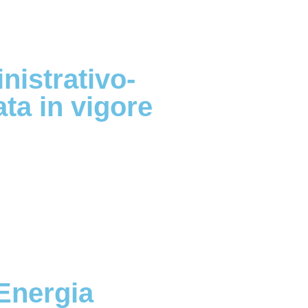
nistrativo-
ta in vigore
 Energia