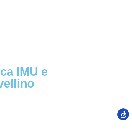
ica IMU e
ellino