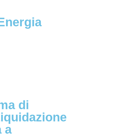
 Energia
ma di
Liquidazione
 a