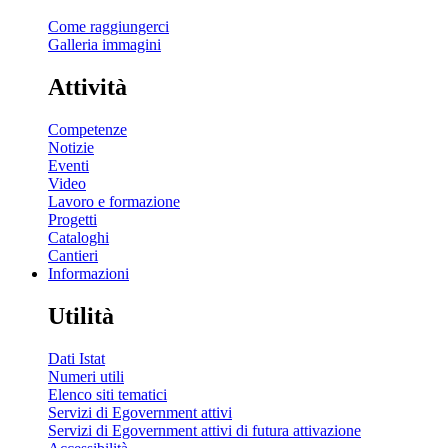
Come raggiungerci
Galleria immagini
Attività
Competenze
Notizie
Eventi
Video
Lavoro e formazione
Progetti
Cataloghi
Cantieri
Informazioni
Utilità
Dati Istat
Numeri utili
Elenco siti tematici
Servizi di Egovernment attivi
Servizi di Egovernment attivi di futura attivazione