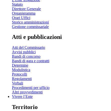
Statuto
Direttore Generale
Organigramma
Orari Uffici
Storico amministrazioni
Gestione commissariale
Atti e pubblicazioni
Atti del Commissario
Avvisi pubblici
Bandi di concorso
Bandi di gara e contratti
Determine
Modulistica
Protocolli
Regolamenti
Verbali
Procedimenti per ufficio
Altri provvedimenti
Vivere l’Ente
Territorio