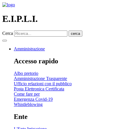
E.I.P.L.I.
Cerca
cerca
Amministrazione
Accesso rapido
Albo pretorio
Amministrazione Trasparente
Ufficio relazioni con il pubblico
Posta Elettronica Certificata
Come fare per
Emergenza Covid-19
Whistleblowing
Ente
L'Ente Irrigazione