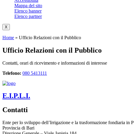
Accessibilità
Mappa del sito
Elenco banner
Elenco partner
X
Home
»
Ufficio Relazioni con il Pubblico
Ufficio Relazioni con il Pubblico
Contatti, orari di ricevimento e informazioni di interesse
Telefono:
080 5413111
E.I.P.L.I.
Contatti
Ente per lo sviluppo dell’Irrigazione e la trasformazione fondiaria in P
Provincia di
Bari
Direzione Generale – Viale Japigia 184