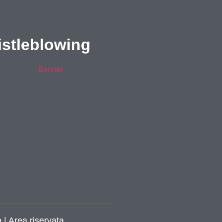
stleblowing
 | Area riservata