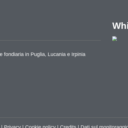
Whi
e fondiaria in Puglia, Lucania e Irpinia
|
Privacy
|
Cookie policy
|
Credits
| Dati sul monitoraggio