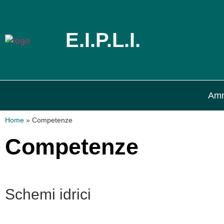
E.I.P.L.I.
Amm
Home
»
Competenze
Competenze
Schemi idrici