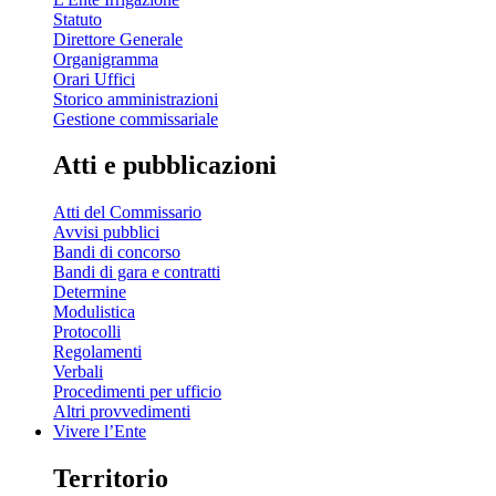
Statuto
Direttore Generale
Organigramma
Orari Uffici
Storico amministrazioni
Gestione commissariale
Atti e pubblicazioni
Atti del Commissario
Avvisi pubblici
Bandi di concorso
Bandi di gara e contratti
Determine
Modulistica
Protocolli
Regolamenti
Verbali
Procedimenti per ufficio
Altri provvedimenti
Vivere l’Ente
Territorio