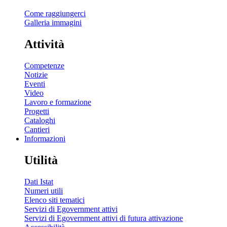
Come raggiungerci
Galleria immagini
Attività
Competenze
Notizie
Eventi
Video
Lavoro e formazione
Progetti
Cataloghi
Cantieri
Informazioni
Utilità
Dati Istat
Numeri utili
Elenco siti tematici
Servizi di Egovernment attivi
Servizi di Egovernment attivi di futura attivazione