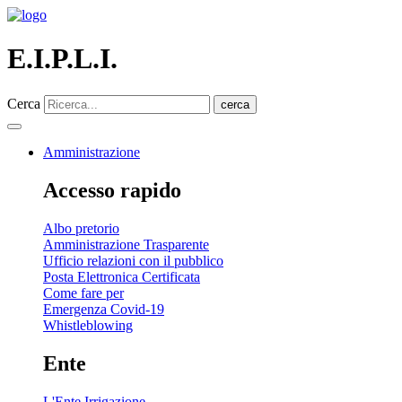
E.I.P.L.I.
Cerca
cerca
Amministrazione
Accesso rapido
Albo pretorio
Amministrazione Trasparente
Ufficio relazioni con il pubblico
Posta Elettronica Certificata
Come fare per
Emergenza Covid-19
Whistleblowing
Ente
L'Ente Irrigazione