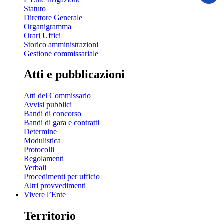
Statuto
Direttore Generale
Organigramma
Orari Uffici
Storico amministrazioni
Gestione commissariale
Atti e pubblicazioni
Atti del Commissario
Avvisi pubblici
Bandi di concorso
Bandi di gara e contratti
Determine
Modulistica
Protocolli
Regolamenti
Verbali
Procedimenti per ufficio
Altri provvedimenti
Vivere l’Ente
Territorio