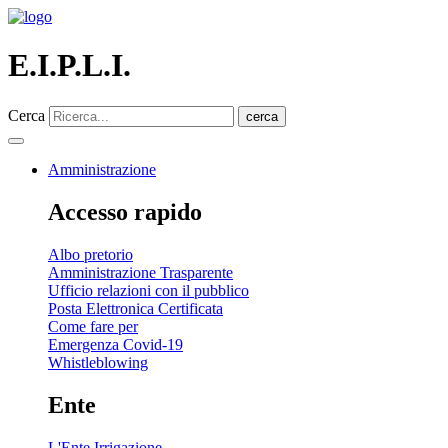
E.I.P.L.I.
Cerca
cerca
Amministrazione
Accesso rapido
Albo pretorio
Amministrazione Trasparente
Ufficio relazioni con il pubblico
Posta Elettronica Certificata
Come fare per
Emergenza Covid-19
Whistleblowing
Ente
L'Ente Irrigazione