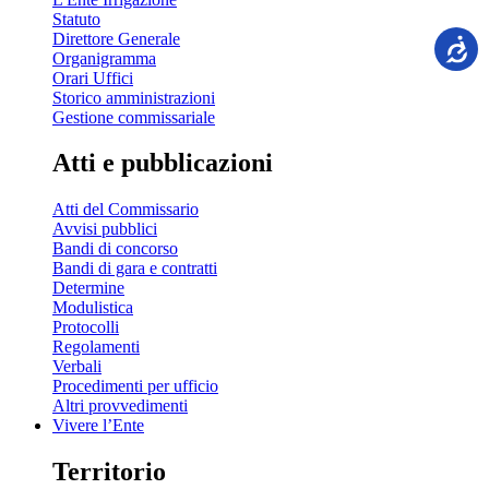
Statuto
Direttore Generale
Organigramma
Orari Uffici
Storico amministrazioni
Gestione commissariale
Atti e pubblicazioni
Atti del Commissario
Avvisi pubblici
Bandi di concorso
Bandi di gara e contratti
Determine
Modulistica
Protocolli
Regolamenti
Verbali
Procedimenti per ufficio
Altri provvedimenti
Vivere l’Ente
Territorio