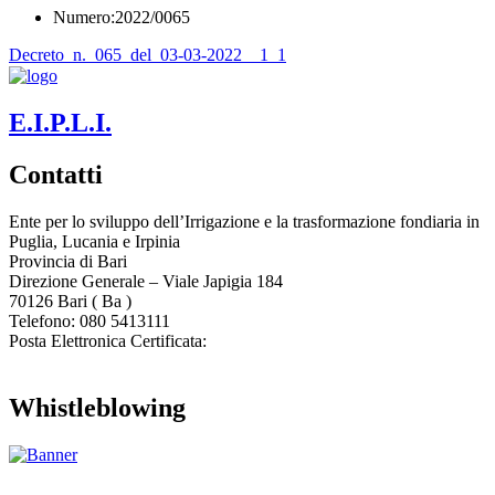
Numero:2022/0065
Decreto_n._065_del_03-03-2022__1_1
E.I.P.L.I.
Contatti
Ente per lo sviluppo dell’Irrigazione e la trasformazione fondiaria in
Puglia, Lucania e Irpinia
Provincia di
Bari
Direzione Generale – Viale Japigia 184
70126
Bari
(
Ba
)
Telefono: 080 5413111
Posta Elettronica Certificata:
enteirrigazione@legalmail.it
Whistleblowing
Contatta l’Ente
|
Accessibilità
|
Note legali
|
Privacy
|
Cookie policy
|