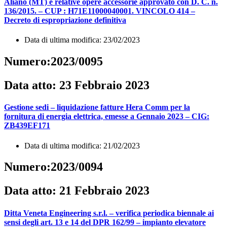
Aliano (MT) e relative opere accessorie approvato con D. C. n.
136/2015. – CUP : H71E11000040001. VINCOLO 414 –
Decreto di espropriazione definitiva
Data di ultima modifica: 23/02/2023
Numero:2023/0095
Data atto: 23 Febbraio 2023
Gestione sedi – liquidazione fatture Hera Comm per la
fornitura di energia elettrica, emesse a Gennaio 2023 – CIG:
ZB439EF171
Data di ultima modifica: 21/02/2023
Numero:2023/0094
Data atto: 21 Febbraio 2023
Ditta Veneta Engineering s.r.l. – verifica periodica biennale ai
sensi degli art. 13 e 14 del DPR 162/99 – impianto elevatore