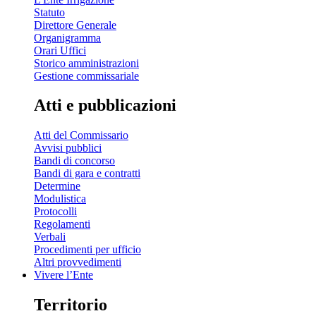
Statuto
Direttore Generale
Organigramma
Orari Uffici
Storico amministrazioni
Gestione commissariale
Atti e pubblicazioni
Atti del Commissario
Avvisi pubblici
Bandi di concorso
Bandi di gara e contratti
Determine
Modulistica
Protocolli
Regolamenti
Verbali
Procedimenti per ufficio
Altri provvedimenti
Vivere l’Ente
Territorio