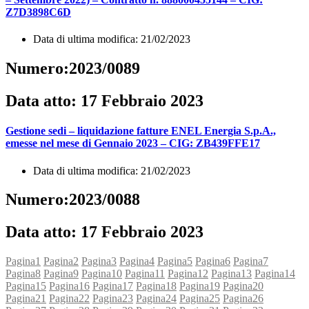
Z7D3898C6D
Data di ultima modifica: 21/02/2023
Numero:2023/0089
Data atto: 17 Febbraio 2023
Gestione sedi – liquidazione fatture ENEL Energia S.p.A.,
emesse nel mese di Gennaio 2023 – CIG: ZB439FFE17
Data di ultima modifica: 21/02/2023
Numero:2023/0088
Data atto: 17 Febbraio 2023
Pagina
1
Pagina
2
Pagina
3
Pagina
4
Pagina
5
Pagina
6
Pagina
7
Pagina
8
Pagina
9
Pagina
10
Pagina
11
Pagina
12
Pagina
13
Pagina
14
Pagina
15
Pagina
16
Pagina
17
Pagina
18
Pagina
19
Pagina
20
Pagina
21
Pagina
22
Pagina
23
Pagina
24
Pagina
25
Pagina
26