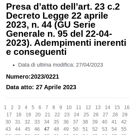
Presa d’atto dell’art. 23 c.2
Decreto Legge 22 aprile
2023, n. 44 (GU Serie
Generale n. 95 del 22-04-
2023). Adempimenti inerenti
e conseguenti
Data di ultima modifica: 27/04/2023
Numero:2023/0221
Data atto: 27 Aprile 2023
1
2
3
4
5
6
7
8
9
10
11
12
13
14
15
16
17
18
19
20
21
22
23
24
25
26
27
28
29
30
31
32
33
34
35
36
37
38
39
40
41
42
43
44
45
46
47
48
49
50
51
52
53
54
55