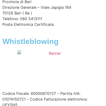
Provincia di
Bari
Direzione Generale – Viale Japigia 184
70126
Bari
(
Ba
)
Telefono: 080 5413111
Posta Elettronica Certificata:
enteirrigazione@legalmail.it
Whistleblowing
Contatta l’Ente
|
Accessibilità
|
Note legali
|
Privacy
|
Cookie policy
|
Credits
| Dati sul monitoraggio | Area
riservata
Codice Fiscale: 80000870727 – Partita IVA:
01074150721 – Codice Fatturazione elettronica:
UFYSH5