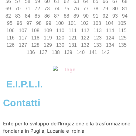
56
57
58
59
60
61
62
63
64
65
66
67
68
69
70
71
72
73
74
75
76
77
78
79
80
81
82
83
84
85
86
87
88
89
90
91
92
93
94
95
96
97
98
99
100
101
102
103
104
105
106
107
108
109
110
111
112
113
114
115
116
117
118
119
120
121
122
123
124
125
126
127
128
129
130
131
132
133
134
135
136
137
138
139
140
141
142
E.I.P.L.I.
Contatti
Ente per lo sviluppo dell’Irrigazione e la trasformazione
fondiaria in Puglia, Lucania e Irpinia