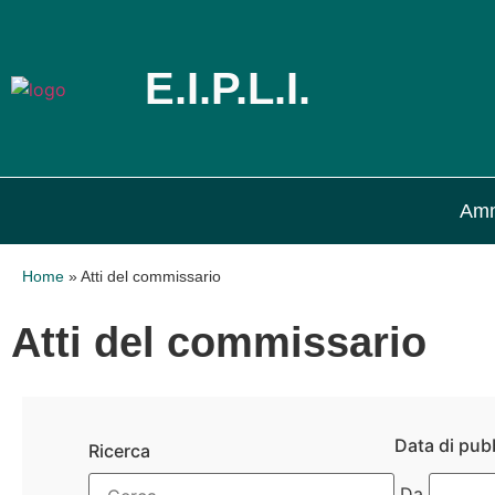
E.I.P.L.I.
Amm
Home
»
Atti del commissario
Atti del commissario
Data di pub
Ricerca
Da