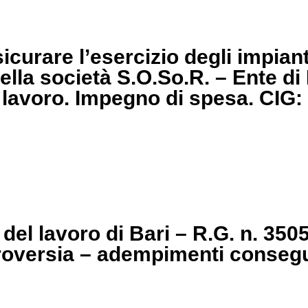
icurare l’esercizio degli impian
 della società S.O.So.R. – Ente d
l lavoro. Impegno di spesa. CI
e del lavoro di Bari – R.G. n. 350
troversia – adempimenti conseg