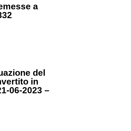
, emesse a
332
uazione del
vertito in
21-06-2023 –