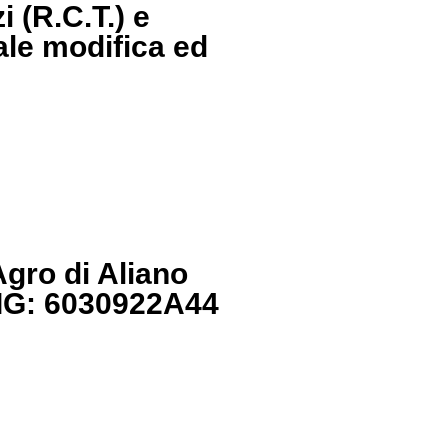
i (R.C.T.) e
iale modifica ed
Agro di Aliano
CIG: 6030922A44