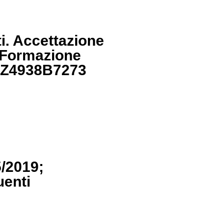
ti. Accettazione
i Formazione
G: Z4938B7273
5/2019;
uenti