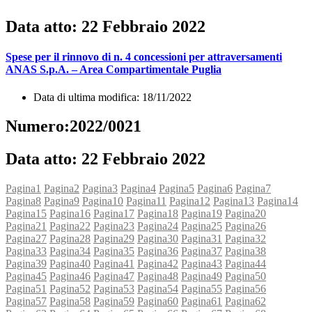
Data atto: 22 Febbraio 2022
Spese per il rinnovo di n. 4 concessioni per attraversamenti
ANAS S.p.A. – Area Compartimentale Puglia
Data di ultima modifica: 18/11/2022
Numero:2022/0021
Data atto: 22 Febbraio 2022
Pagina
1
Pagina
2
Pagina
3
Pagina
4
Pagina
5
Pagina
6
Pagina
7
Pagina
8
Pagina
9
Pagina
10
Pagina
11
Pagina
12
Pagina
13
Pagina
14
Pagina
15
Pagina
16
Pagina
17
Pagina
18
Pagina
19
Pagina
20
Pagina
21
Pagina
22
Pagina
23
Pagina
24
Pagina
25
Pagina
26
Pagina
27
Pagina
28
Pagina
29
Pagina
30
Pagina
31
Pagina
32
Pagina
33
Pagina
34
Pagina
35
Pagina
36
Pagina
37
Pagina
38
Pagina
39
Pagina
40
Pagina
41
Pagina
42
Pagina
43
Pagina
44
Pagina
45
Pagina
46
Pagina
47
Pagina
48
Pagina
49
Pagina
50
Pagina
51
Pagina
52
Pagina
53
Pagina
54
Pagina
55
Pagina
56
Pagina
57
Pagina
58
Pagina
59
Pagina
60
Pagina
61
Pagina
62