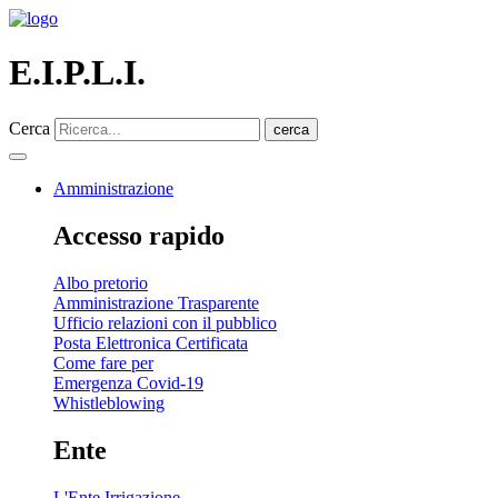
E.I.P.L.I.
Cerca
cerca
Amministrazione
Accesso rapido
Albo pretorio
Amministrazione Trasparente
Ufficio relazioni con il pubblico
Posta Elettronica Certificata
Come fare per
Emergenza Covid-19
Whistleblowing
Ente
L'Ente Irrigazione