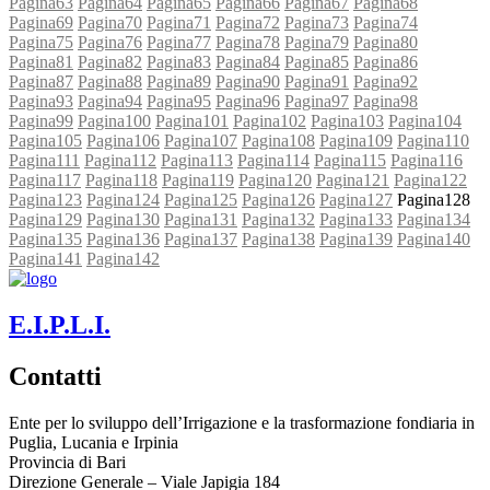
Pagina
63
Pagina
64
Pagina
65
Pagina
66
Pagina
67
Pagina
68
Pagina
69
Pagina
70
Pagina
71
Pagina
72
Pagina
73
Pagina
74
Pagina
75
Pagina
76
Pagina
77
Pagina
78
Pagina
79
Pagina
80
Pagina
81
Pagina
82
Pagina
83
Pagina
84
Pagina
85
Pagina
86
Pagina
87
Pagina
88
Pagina
89
Pagina
90
Pagina
91
Pagina
92
Pagina
93
Pagina
94
Pagina
95
Pagina
96
Pagina
97
Pagina
98
Pagina
99
Pagina
100
Pagina
101
Pagina
102
Pagina
103
Pagina
104
Pagina
105
Pagina
106
Pagina
107
Pagina
108
Pagina
109
Pagina
110
Pagina
111
Pagina
112
Pagina
113
Pagina
114
Pagina
115
Pagina
116
Pagina
117
Pagina
118
Pagina
119
Pagina
120
Pagina
121
Pagina
122
Pagina
123
Pagina
124
Pagina
125
Pagina
126
Pagina
127
Pagina
128
Pagina
129
Pagina
130
Pagina
131
Pagina
132
Pagina
133
Pagina
134
Pagina
135
Pagina
136
Pagina
137
Pagina
138
Pagina
139
Pagina
140
Pagina
141
Pagina
142
E.I.P.L.I.
Contatti
Ente per lo sviluppo dell’Irrigazione e la trasformazione fondiaria in
Puglia, Lucania e Irpinia
Provincia di
Bari
Direzione Generale – Viale Japigia 184