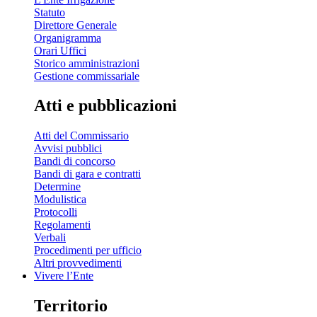
Statuto
Direttore Generale
Organigramma
Orari Uffici
Storico amministrazioni
Gestione commissariale
Atti e pubblicazioni
Atti del Commissario
Avvisi pubblici
Bandi di concorso
Bandi di gara e contratti
Determine
Modulistica
Protocolli
Regolamenti
Verbali
Procedimenti per ufficio
Altri provvedimenti
Vivere l’Ente
Territorio