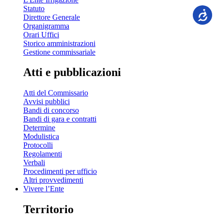
Statuto
Direttore Generale
Organigramma
Orari Uffici
Storico amministrazioni
Gestione commissariale
Atti e pubblicazioni
Atti del Commissario
Avvisi pubblici
Bandi di concorso
Bandi di gara e contratti
Determine
Modulistica
Protocolli
Regolamenti
Verbali
Procedimenti per ufficio
Altri provvedimenti
Vivere l’Ente
Territorio