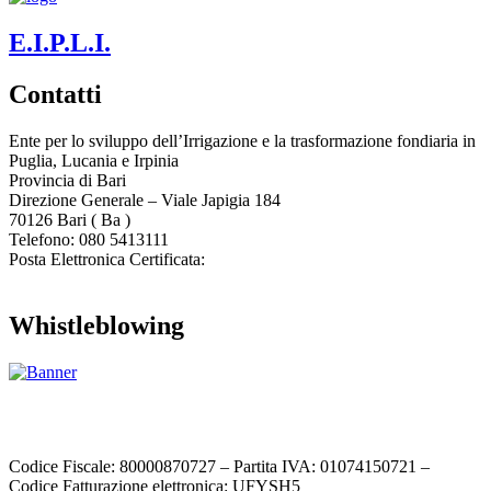
E.I.P.L.I.
Contatti
Ente per lo sviluppo dell’Irrigazione e la trasformazione fondiaria in
Puglia, Lucania e Irpinia
Provincia di
Bari
Direzione Generale – Viale Japigia 184
70126
Bari
(
Ba
)
Telefono: 080 5413111
Posta Elettronica Certificata:
enteirrigazione@legalmail.it
Whistleblowing
Contatta l’Ente
|
Accessibilità
|
Note legali
|
Privacy
|
Cookie policy
|
Credits
| Dati sul monitoraggio | Area riservata
Codice Fiscale: 80000870727 – Partita IVA: 01074150721 –
Codice Fatturazione elettronica: UFYSH5