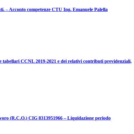
enti. – Acconto competenze CTU Ing. Emanuele Palella
 tabellari CCNL 2019-2021 e dei relativi contributi previdenziali,
 lavoro (R.C.O.) CIG 8313951966 – Liquidazione periodo