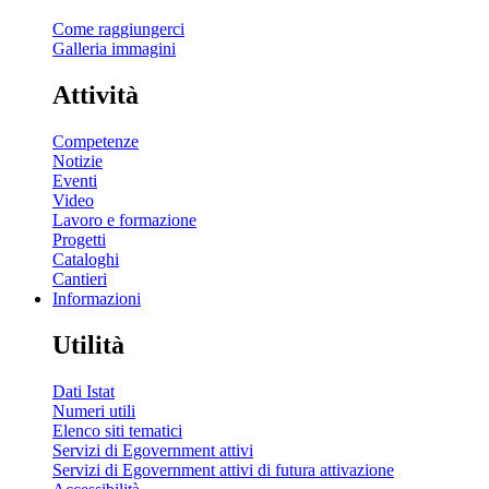
Come raggiungerci
Galleria immagini
Attività
Competenze
Notizie
Eventi
Video
Lavoro e formazione
Progetti
Cataloghi
Cantieri
Informazioni
Utilità
Dati Istat
Numeri utili
Elenco siti tematici
Servizi di Egovernment attivi
Servizi di Egovernment attivi di futura attivazione