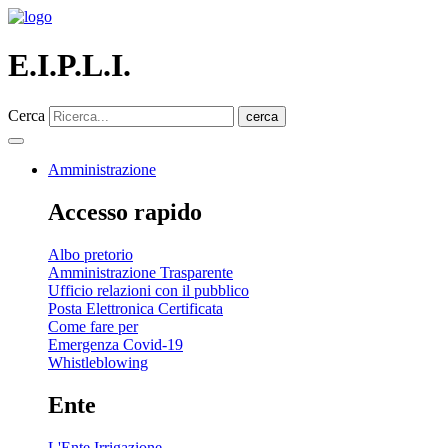
E.I.P.L.I.
Cerca
cerca
Amministrazione
Accesso rapido
Albo pretorio
Amministrazione Trasparente
Ufficio relazioni con il pubblico
Posta Elettronica Certificata
Come fare per
Emergenza Covid-19
Whistleblowing
Ente
L'Ente Irrigazione