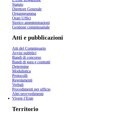
Statuto
Direttore Generale
Organigramma
Orari Uffici
Storico amministrazioni
Gestione commissariale
Atti e pubblicazioni
Atti del Commissario
Avvisi pubblici
Bandi di concorso
Bandi di gara e contratti
Determine
Modulistica
Protocolli
Regolamenti
Verbali
Procedimenti per ufficio
Altri provvedimenti
Vivere l’Ente
Territorio