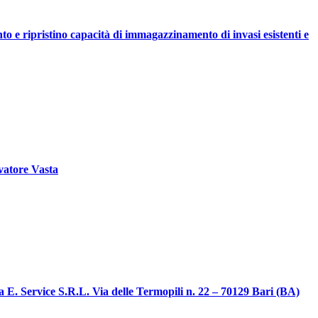
ipristino capacità di immagazzinamento di invasi esistenti e
lvatore Vasta
tta E. Service S.R.L. Via delle Termopili n. 22 – 70129 Bari (BA)