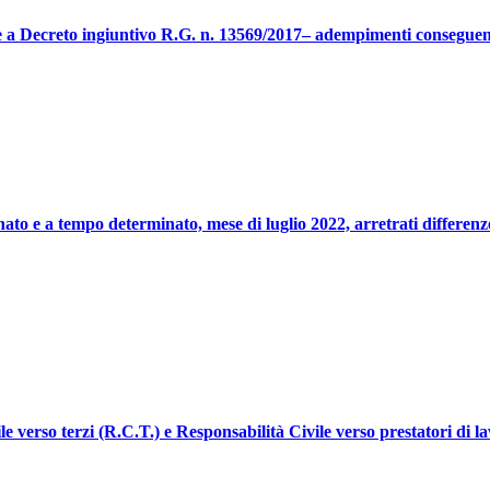
one a Decreto ingiuntivo R.G. n. 13569/2017– adempimenti consegu
o e a tempo determinato, mese di luglio 2022, arretrati differenze
 verso terzi (R.C.T.) e Responsabilità Civile verso prestatori di