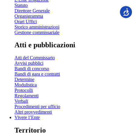
Statuto
Direttore Generale
Organigramma
Orari Uffici
Storico amministrazioni
Gestione commissariale
Atti e pubblicazioni
Atti del Commissario
Avvisi pubblici
Bandi di concorso
Bandi di gara e contratti
Determine
Modulistica
Protocolli
Regolamenti
Verbali
Procedimenti per ufficio
Altri provvedimenti
Vivere l’Ente
Territorio