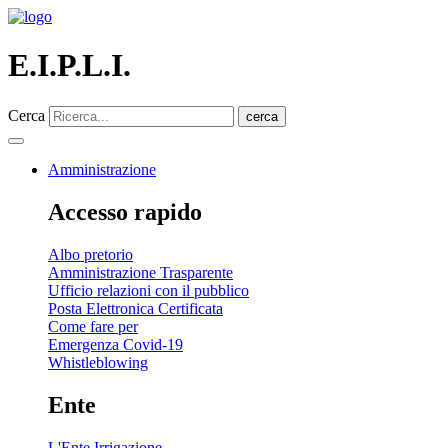
E.I.P.L.I.
Cerca
cerca
Amministrazione
Accesso rapido
Albo pretorio
Amministrazione Trasparente
Ufficio relazioni con il pubblico
Posta Elettronica Certificata
Come fare per
Emergenza Covid-19
Whistleblowing
Ente
L'Ente Irrigazione