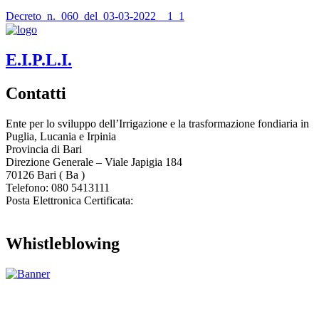
Decreto_n._060_del_03-03-2022__1_1
E.I.P.L.I.
Contatti
Ente per lo sviluppo dell’Irrigazione e la trasformazione fondiaria in
Puglia, Lucania e Irpinia
Provincia di
Bari
Direzione Generale – Viale Japigia 184
70126
Bari
(
Ba
)
Telefono: 080 5413111
Posta Elettronica Certificata:
enteirrigazione@legalmail.it
Whistleblowing
Contatta l’Ente
|
Accessibilità
|
Note legali
|
Privacy
|
Cookie policy
|
Credits
| Dati sul monitoraggio | Area riservata