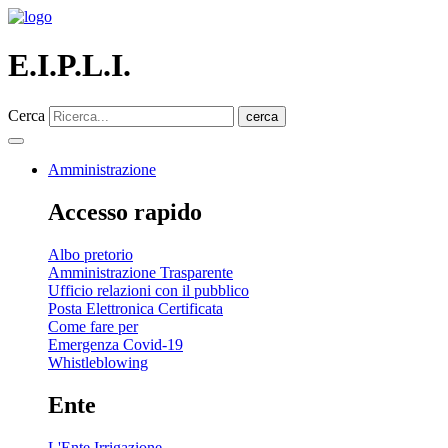
E.I.P.L.I.
Cerca
cerca
Amministrazione
Accesso rapido
Albo pretorio
Amministrazione Trasparente
Ufficio relazioni con il pubblico
Posta Elettronica Certificata
Come fare per
Emergenza Covid-19
Whistleblowing
Ente
L'Ente Irrigazione