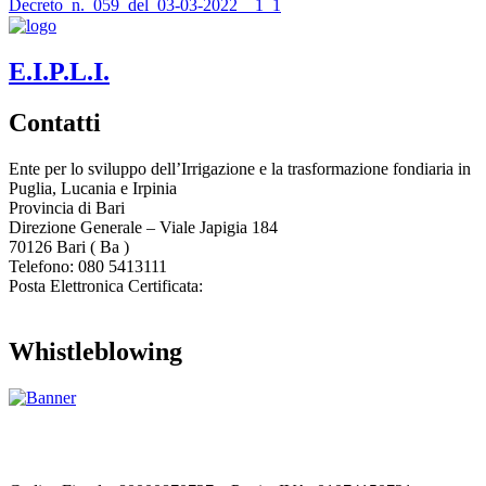
Decreto_n._059_del_03-03-2022__1_1
E.I.P.L.I.
Contatti
Ente per lo sviluppo dell’Irrigazione e la trasformazione fondiaria in
Puglia, Lucania e Irpinia
Provincia di
Bari
Direzione Generale – Viale Japigia 184
70126
Bari
(
Ba
)
Telefono: 080 5413111
Posta Elettronica Certificata:
enteirrigazione@legalmail.it
Whistleblowing
Contatta l’Ente
|
Accessibilità
|
Note legali
|
Privacy
|
Cookie policy
|
Credits
| Dati sul monitoraggio | Area riservata