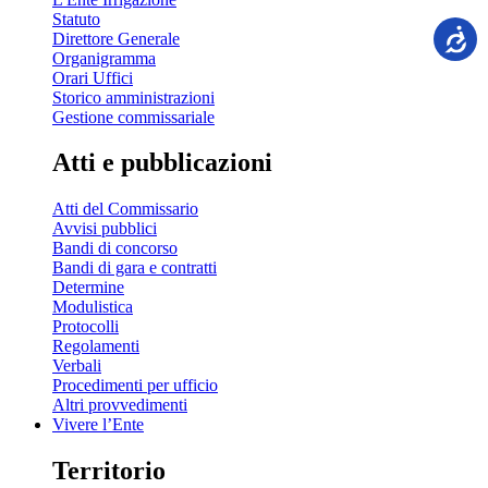
Statuto
Direttore Generale
Organigramma
Orari Uffici
Storico amministrazioni
Gestione commissariale
Atti e pubblicazioni
Atti del Commissario
Avvisi pubblici
Bandi di concorso
Bandi di gara e contratti
Determine
Modulistica
Protocolli
Regolamenti
Verbali
Procedimenti per ufficio
Altri provvedimenti
Vivere l’Ente
Territorio