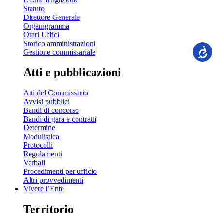
Statuto
Direttore Generale
Organigramma
Orari Uffici
Storico amministrazioni
Gestione commissariale
Atti e pubblicazioni
Atti del Commissario
Avvisi pubblici
Bandi di concorso
Bandi di gara e contratti
Determine
Modulistica
Protocolli
Regolamenti
Verbali
Procedimenti per ufficio
Altri provvedimenti
Vivere l’Ente
Territorio