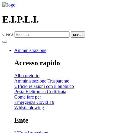
E.I.P.L.I.
Cerca
cerca
Amministrazione
Accesso rapido
Albo pretorio
Amministrazione Trasparente
Ufficio relazioni con il pubblico
Posta Elettronica Certificata
Come fare per
Emergenza Covid-19
Whistleblowing
Ente
L'Ente Irrigazione