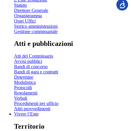
Statuto
Direttore Generale
Organigramma
Orari Uffici
Storico amministrazioni
Gestione commissariale
Atti e pubblicazioni
Atti del Commissario
Avvisi pubblici
Bandi di concorso
Bandi di gara e contratti
Determine
Modulistica
Protocolli
Regolamenti
Verbali
Procedimenti per ufficio
Altri provvedimenti
Vivere l’Ente
Territorio