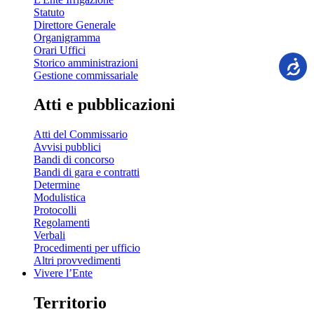
Statuto
Direttore Generale
Organigramma
Orari Uffici
Storico amministrazioni
Gestione commissariale
Atti e pubblicazioni
Atti del Commissario
Avvisi pubblici
Bandi di concorso
Bandi di gara e contratti
Determine
Modulistica
Protocolli
Regolamenti
Verbali
Procedimenti per ufficio
Altri provvedimenti
Vivere l’Ente
Territorio