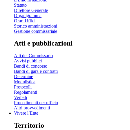
Statuto
Direttore Generale
Organigramma
Orari Uffici
Storico amministrazioni
Gestione commissariale
Atti e pubblicazioni
Atti del Commissario
Avvisi pubblici
Bandi di concorso
Bandi di gara e contratti
Determine
Modulistica
Protocolli
Regolamenti
Verbali
Procedimenti per ufficio
Altri provvedimenti
Vivere l’Ente
Territorio