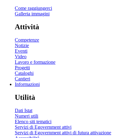
Come raggiungerci
Galleria immagini
Attività
Competenze
Notizie
Eventi
Video
Lavoro e formazione
Progetti
Cataloghi
Cantieri
Informazioni
Utilità
Dati Istat
Numeri utili
Elenco siti tematici
Servizi di Egovernment attivi
Servizi di Egovernment attivi di futura attivazione