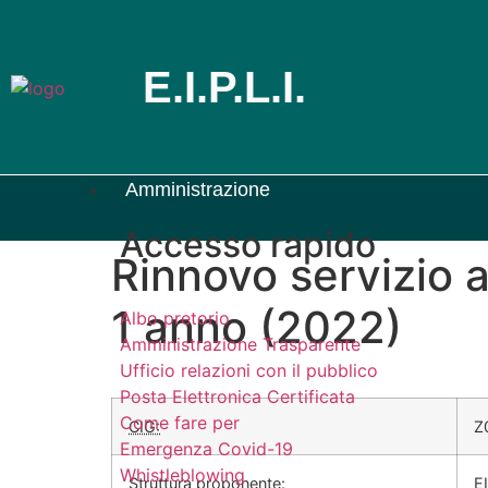
E.I.P.L.I.
Amministrazione
Accesso rapido
Rinnovo servizi
1 anno (2022)
Albo pretorio
Amministrazione Trasparente
Ufficio relazioni con il pubblico
Posta Elettronica Certificata
Come fare per
CIG:
Z
Emergenza Covid-19
Whistleblowing
Struttura proponente:
EI