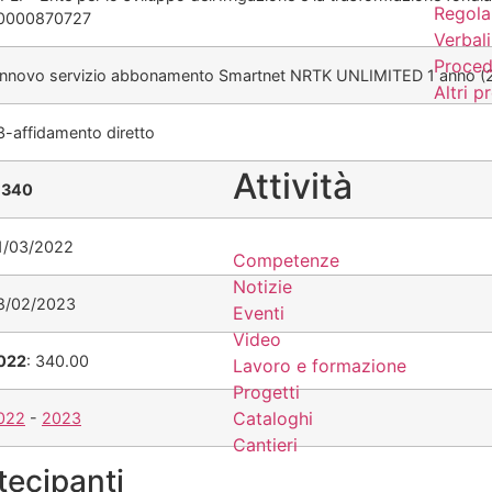
Regola
0000870727
Verbali
Proced
innovo servizio abbonamento Smartnet NRTK UNLIMITED 1 anno (
Altri 
3-affidamento diretto
Attività
€
340
1/03/2022
Competenze
Notizie
8/02/2023
Eventi
Video
022
: 340.00
Lavoro e formazione
Progetti
Cataloghi
022
-
2023
Cantieri
tecipanti