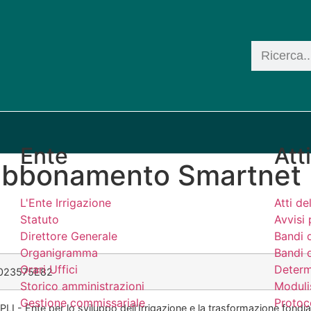
Ente
Att
o abbonamento Smartne
L'Ente Irrigazione
Atti d
Statuto
Avvisi 
Direttore Generale
Bandi 
Organigramma
Bandi d
Orari Uffici
Determ
023575E82
Storico amministrazioni
Moduli
Gestione commissariale
Protoco
PLI - Ente per lo sviluppo dell’Irrigazione e la trasformazione fondiar