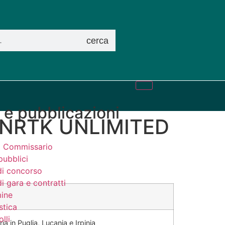
cerca
i e pubblicazioni
t NRTK UNLIMITED
el Commissario
pubblici
di concorso
i gara e contratti
ine
stica
lli
ia in Puglia, Lucania e Irpinia