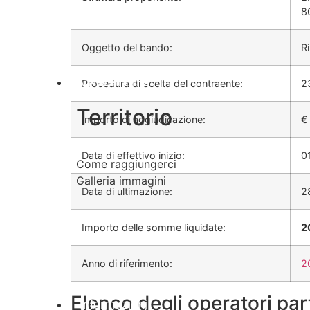
8
Oggetto del bando:
R
Vivere l’Ente
Procedura di scelta del contraente:
2
Territorio
Importo di aggiudicazione:
Data di effettivo inizio:
0
Come raggiungerci
Galleria immagini
Data di ultimazione:
2
Importo delle somme liquidate:
2
Anno di riferimento:
2
Elenco degli operatori par
Informazioni