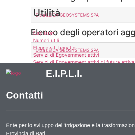
Utilità
Ditta LEICA GEOSYSTEMS SPA
Elenco degli operatori agg
Dati Istat
Numeri utili
Elenco siti tematici
Ditta LEICA GEOSYSTEMS SPA
Servizi di Egovernment attivi
Servizi di Egovernment attivi di futura attiv
Accessibilità
E.I.P.L.I.
Mappa del sito
Elenco banner
Elenco partner
Contatti
X
Ente per lo sviluppo dell’Irrigazione e la trasformazion
Provincia di
Bari