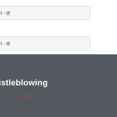
5 -
IT
5 -
IT
stleblowing