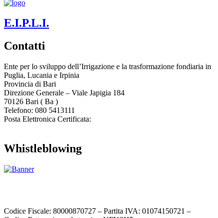
E.I.P.L.I.
Contatti
Ente per lo sviluppo dell’Irrigazione e la trasformazione fondiaria in
Puglia, Lucania e Irpinia
Provincia di
Bari
Direzione Generale – Viale Japigia 184
70126
Bari
(
Ba
)
Telefono: 080 5413111
Posta Elettronica Certificata:
enteirrigazione@legalmail.it
Whistleblowing
Contatta l’Ente
|
Accessibilità
|
Note legali
|
Privacy
|
Cookie policy
|
Credits
| Dati sul monitoraggio | Area riservata
Codice Fiscale: 80000870727 – Partita IVA: 01074150721 –