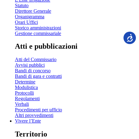
Statuto
Direttore Generale
Organigramma
Orari Uffici
Storico amministrazioni
Gestione commissariale
Atti e pubblicazioni
Atti del Commissario
Avvisi pubblici
Bandi di concorso
Bandi di gara e contratti
Determine
Modulistica
Protocolli
Regolamenti
Verbali
Procedimenti per ufficio
Altri provvedimenti
Vivere l’Ente
Territorio