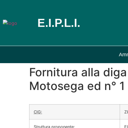
E.I.P.L.I.
Amm
Fornitura alla dig
Motosega ed n° 1 I
CIG:
Z
Struttura proponente:
EI