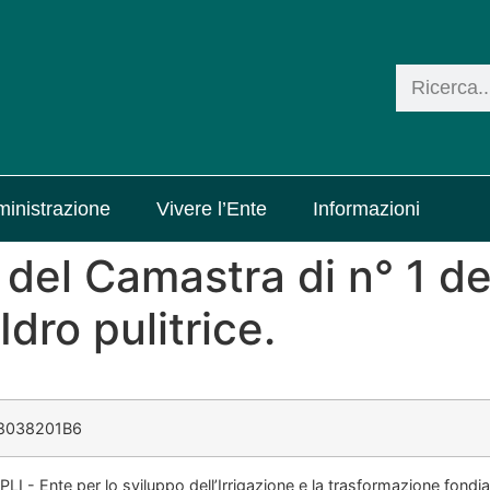
inistrazione
Vivere l’Ente
Informazioni
a del Camastra di n° 1 de
dro pulitrice.
8038201B6
PLI - Ente per lo sviluppo dell’Irrigazione e la trasformazione fondiar