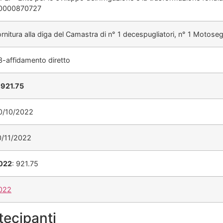
0000870727
rnitura alla diga del Camastra di n° 1 decespugliatori, n° 1 Motosega
3-affidamento diretto
€
921.75
0/10/2022
0/11/2022
022
: 921.75
022
tecipanti