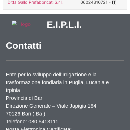
Ditta Gallo Prefabbricati S.r.l.
06024310721 -
IT
E.I.P.L.I.
Contatti
Ente per lo sviluppo dell’Irrigazione e la
trasformazione fondiaria in Puglia, Lucania e
Irpinia
Provincia di
Bari
Direzione Generale – Viale Japigia 184
70126
Bari
(
Ba
)
Telefono: 080 5413111
Posta Elettronica Certificata: