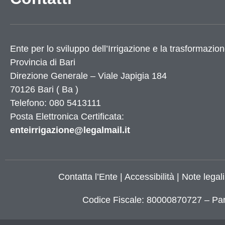
Utilità
Ente per lo sviluppo dell’Irrigazione e la trasformazion
Dati Istat
Provincia di
Bari
Numeri utili
Direzione Generale – Viale Japigia 184
Elenco siti tematici
70126
Bari
(
Ba
)
Servizi di Egovernment attivi
Telefono: 080 5413111
Servizi di Egovernment attivi di futura attiv
Accessibilità
Posta Elettronica Certificata:
Mappa del sito
enteirrigazione@legalmail.it
Elenco banner
Elenco partner
X
Contatta l’Ente
|
Accessibilità
|
Note legali
Codice Fiscale: 80000870727 – Par