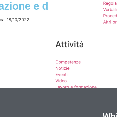
cazione e d
Regola
Verbali
Proced
ica:
18/10/2022
Altri 
Attività
Competenze
Notizie
Eventi
Video
Lavoro e formazione
Progetti
Cataloghi
Cantieri
Whi