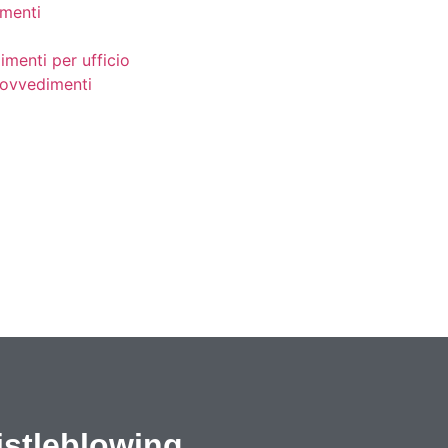
menti
imenti per ufficio
provvedimenti
stleblowing