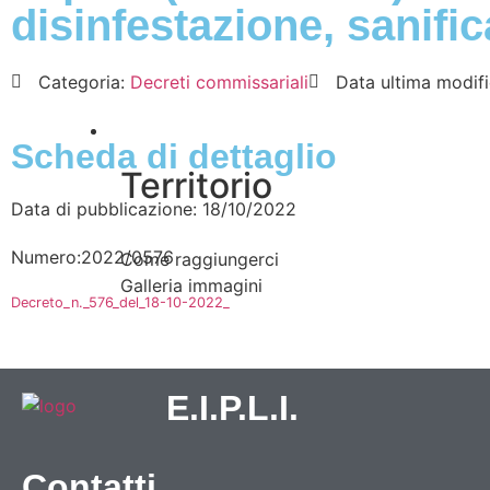
disinfestazione, sanifi
Categoria:
Decreti commissariali
Data ultima modif
Vivere l’Ente
Scheda di dettaglio
Territorio
Data di pubblicazione: 18/10/2022
Numero:2022/0576
Come raggiungerci
Galleria immagini
Decreto_n._576_del_18-10-2022_
E.I.P.L.I.
Contatti
Informazioni