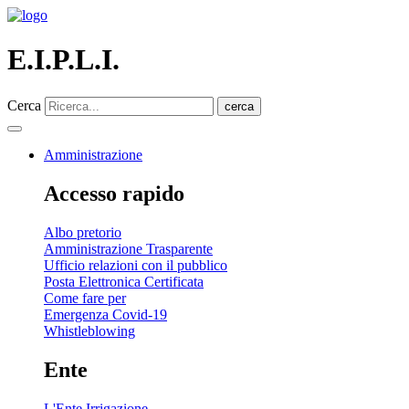
E.I.P.L.I.
Cerca
cerca
Amministrazione
Accesso rapido
Albo pretorio
Amministrazione Trasparente
Ufficio relazioni con il pubblico
Posta Elettronica Certificata
Come fare per
Emergenza Covid-19
Whistleblowing
Ente
L'Ente Irrigazione