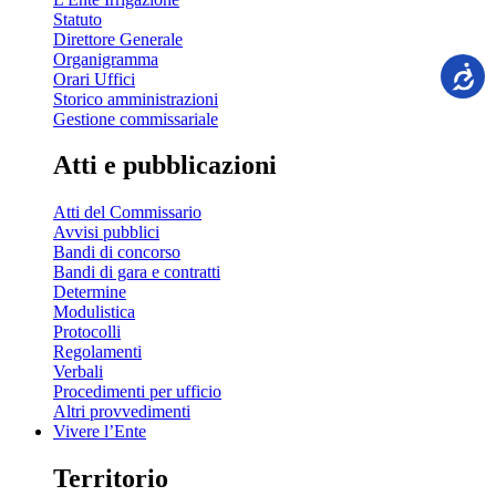
Statuto
Direttore Generale
Organigramma
Orari Uffici
Storico amministrazioni
Gestione commissariale
Atti e pubblicazioni
Atti del Commissario
Avvisi pubblici
Bandi di concorso
Bandi di gara e contratti
Determine
Modulistica
Protocolli
Regolamenti
Verbali
Procedimenti per ufficio
Altri provvedimenti
Vivere l’Ente
Territorio