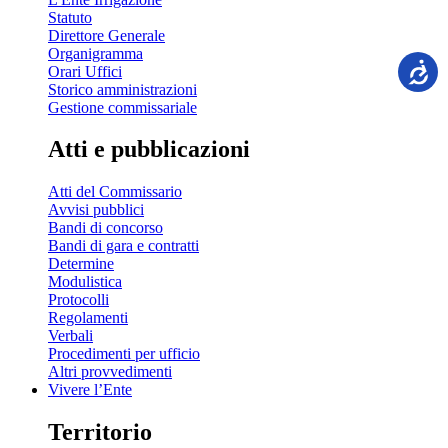
Statuto
Direttore Generale
Organigramma
Orari Uffici
Storico amministrazioni
Gestione commissariale
Atti e pubblicazioni
Atti del Commissario
Avvisi pubblici
Bandi di concorso
Bandi di gara e contratti
Determine
Modulistica
Protocolli
Regolamenti
Verbali
Procedimenti per ufficio
Altri provvedimenti
Vivere l’Ente
Territorio