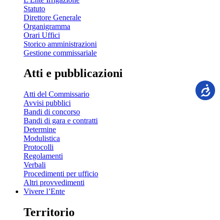
Statuto
Direttore Generale
Organigramma
Orari Uffici
Storico amministrazioni
Gestione commissariale
Atti e pubblicazioni
Atti del Commissario
Avvisi pubblici
Bandi di concorso
Bandi di gara e contratti
Determine
Modulistica
Protocolli
Regolamenti
Verbali
Procedimenti per ufficio
Altri provvedimenti
Vivere l’Ente
Territorio