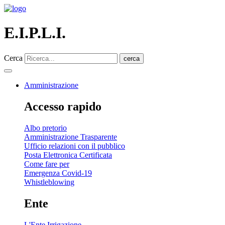
E.I.P.L.I.
Cerca
cerca
Amministrazione
Accesso rapido
Albo pretorio
Amministrazione Trasparente
Ufficio relazioni con il pubblico
Posta Elettronica Certificata
Come fare per
Emergenza Covid-19
Whistleblowing
Ente
L'Ente Irrigazione