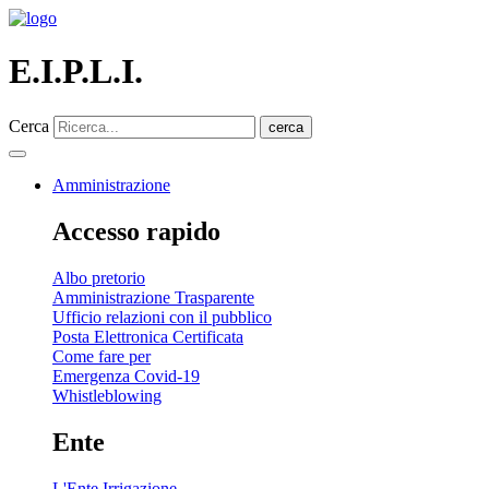
E.I.P.L.I.
Cerca
cerca
Amministrazione
Accesso rapido
Albo pretorio
Amministrazione Trasparente
Ufficio relazioni con il pubblico
Posta Elettronica Certificata
Come fare per
Emergenza Covid-19
Whistleblowing
Ente
L'Ente Irrigazione