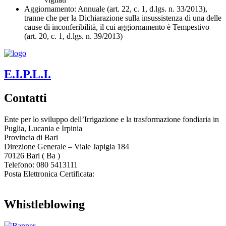
Aggiornamento
: Annuale (art. 22, c. 1, d.lgs. n. 33/2013),
tranne che per la Dichiarazione sulla insussistenza di una delle
cause di inconferibilità, il cui aggiornamento è Tempestivo
(art. 20, c. 1, d.lgs. n. 39/2013)
E.I.P.L.I.
Contatti
Ente per lo sviluppo dell’Irrigazione e la trasformazione fondiaria in
Puglia, Lucania e Irpinia
Provincia di
Bari
Direzione Generale – Viale Japigia 184
70126
Bari
(
Ba
)
Telefono: 080 5413111
Posta Elettronica Certificata:
enteirrigazione@legalmail.it
Whistleblowing