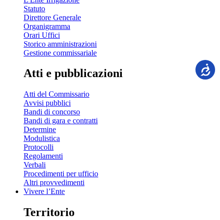
Statuto
Direttore Generale
Organigramma
Orari Uffici
Storico amministrazioni
Gestione commissariale
Atti e pubblicazioni
Atti del Commissario
Avvisi pubblici
Bandi di concorso
Bandi di gara e contratti
Determine
Modulistica
Protocolli
Regolamenti
Verbali
Procedimenti per ufficio
Altri provvedimenti
Vivere l’Ente
Territorio