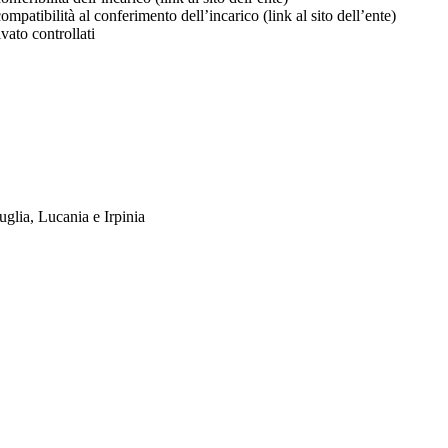
mpatibilità al conferimento dell’incarico (link al sito dell’ente)
ivato controllati
uglia, Lucania e Irpinia
Credits
| Dati sul monitoraggio | Area riservata