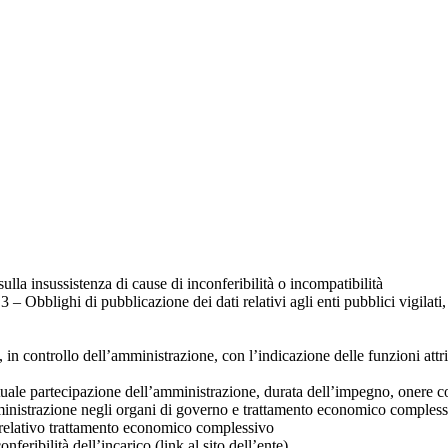
ulla insussistenza di cause di inconferibilità o incompatibilità
3 – Obblighi di pubblicazione dei dati relativi agli enti pubblici vigilati,
in controllo dell’amministrazione, con l’indicazione delle funzioni attrib
tuale partecipazione dell’amministrazione, durata dell’impegno, onere co
istrazione negli organi di governo e trattamento economico complessivo a
 e relativo trattamento economico complessivo
feribilità dell’incarico (link al sito dell’ente)