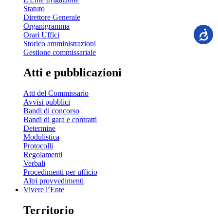
Statuto
Direttore Generale
Organigramma
Orari Uffici
Storico amministrazioni
Gestione commissariale
Atti e pubblicazioni
Atti del Commissario
Avvisi pubblici
Bandi di concorso
Bandi di gara e contratti
Determine
Modulistica
Protocolli
Regolamenti
Verbali
Procedimenti per ufficio
Altri provvedimenti
Vivere l’Ente
Territorio