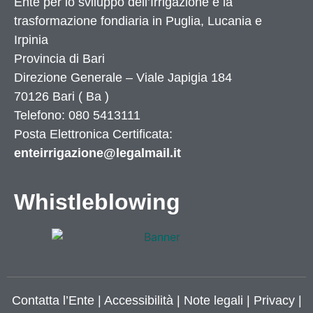
Ente per lo sviluppo dell’Irrigazione e la
trasformazione fondiaria in Puglia, Lucania e
Irpinia
Provincia di
Bari
Direzione Generale – Viale Japigia 184
70126
Bari
(
Ba
)
Telefono: 080 5413111
Posta Elettronica Certificata:
enteirrigazione@legalmail.it
Whistleblowing
Contatta l’Ente
|
Accessibilità
|
Note legali
|
Privacy
|