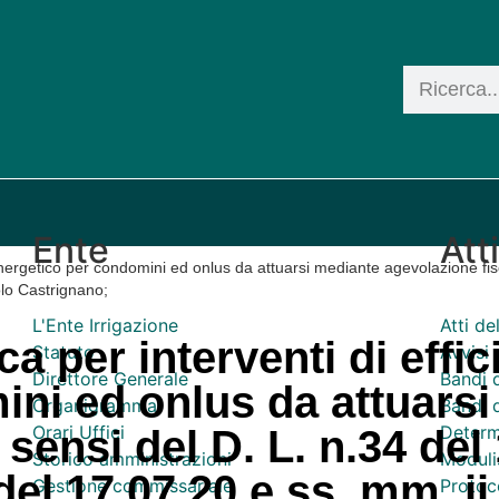
Ente
Att
energetico per condomini ed onlus da attuarsi mediante agevolazione fisc
olo Castrignano;
L'Ente Irrigazione
Atti d
a per interventi di effi
Statuto
Avvisi 
Direttore Generale
Bandi 
ini ed onlus da attuars
Organigramma
Bandi d
Orari Uffici
Determ
 sensi del D. L. n.34 del
Storico amministrazioni
Moduli
el 17.07.20 e ss. mm. ii.
Gestione commissariale
Protoco