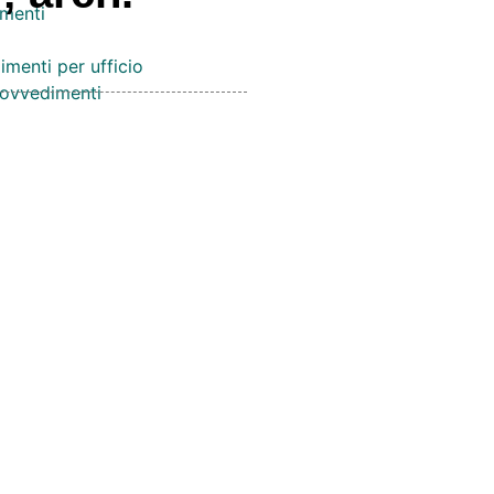
menti
imenti per ufficio
provvedimenti