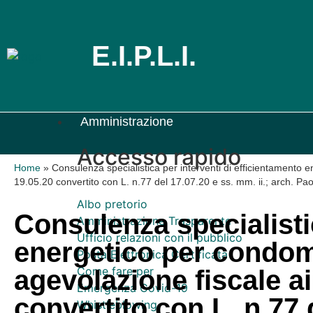
E.I.P.L.I.
Amministrazione
Accesso rapido
Home
»
Consulenza specialistica per interventi di efficientamento 
19.05.20 convertito con L. n.77 del 17.07.20 e ss. mm. ii.; arch. Pa
Albo pretorio
Consulenza specialistic
Amministrazione Trasparente
Ufficio relazioni con il pubblico
energetico per condom
Posta Elettronica Certificata
Come fare per
agevolazione fiscale ai
Emergenza Covid-19
convertito con L. n.77 d
Whistleblowing