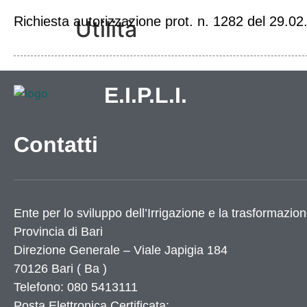
Richiesta autorizzazione prot. n. 1282 del 29.02
Utilità
Dati Istat
E.I.P.L.I.
Numeri utili
Elenco siti tematici
Servizi di Egovernment attivi
Contatti
Servizi di Egovernment attivi di futura attiv
Accessibilità
Mappa del sito
Elenco banner
Elenco partner
Ente per lo sviluppo dell’Irrigazione e la trasformazion
Provincia di
Bari
X
Direzione Generale – Viale Japigia 184
70126
Bari
(
Ba
)
Telefono: 080 5413111
Posta Elettronica Certificata: