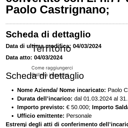
Paolo Castrignano;
Scheda di dettaglio
Vivere l’Ente
Data di ultima modifica: 04/03/2024
Territorio
Data atto: 04/03/2024
Come raggiungerci
Scheda di dettaglio
Galleria immagini
Nome Azienda/ Nome incaricato:
Paolo C
Durata dell’incarico:
dal 01.03.2024 al 31
Importo previsto:
€ 50.000;
Importo Sald
Ufficio emittente:
Personale
Estremi degli atti di conferimento dell’incari
Informazioni