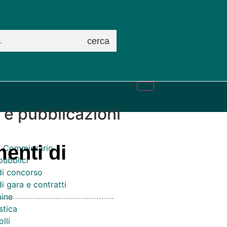
cerca
i e pubblicazioni
menti di
el Commissario
pubblici
di concorso
i gara e contratti
ine
stica
lli