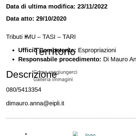
Data di ultima modifica: 23/11/2022
Data atto: 29/10/2020
Vivere l’Ente
Tributi IMU – TASI – TARI
Territorio
Ufficio Competente:
Espropriazioni
Responsabile procedimento:
Di Mauro A
Come raggiungerci
Descrizione
Galleria immagini
080/5413354
dimauro.anna@eipli.it
Informazioni