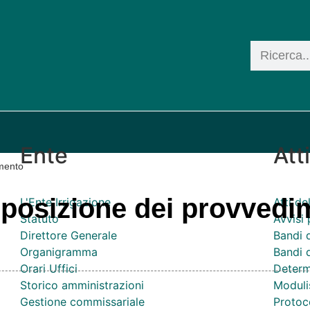
Ente
Att
amento
isposizione dei provvedi
L'Ente Irrigazione
Atti d
Statuto
Avvisi 
Direttore Generale
Bandi 
Organigramma
Bandi d
Orari Uffici
Determ
Storico amministrazioni
Moduli
Gestione commissariale
Protoco