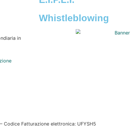
Whistleblowing
ndiaria in
azione
kie policy
|
Credits
| Dati sul monitoraggio | Area riservata
– Codice Fatturazione elettronica: UFYSH5