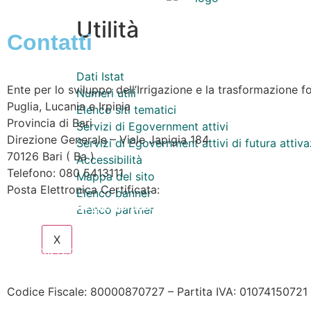
Utilità
Contatti
Dati Istat
Ente per lo sviluppo dell’Irrigazione e la trasformazione fo
Numeri utili
Puglia, Lucania e Irpinia
Elenco siti tematici
Provincia di
Bari
Servizi di Egovernment attivi
Direzione Generale – Viale Japigia 184
Servizi di Egovernment attivi di futura attiv
70126
Bari
(
Ba
)
Accessibilità
Telefono: 080 5413111
Mappa del sito
Posta Elettronica Certificata:
Elenco banner
enteirrigazione@legalmail.it
Elenco partner
X
Contatta l’Ente
|
Accessibilità
|
Note legali
|
Privacy
|
Coo
Codice Fiscale: 80000870727 – Partita IVA: 01074150721 