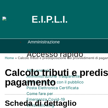
E.I.P.L.I.
Amministrazione
Accesso rapido
Home
»
Calcolo tributi e predisposizione dei provvedimenti di pag
Calcolo tributi e pred
Albo pretorio
Amministrazione Trasparente
pagamento
Ufficio relazioni con il pubblico
Posta Elettronica Certificata
Come fare per
Emergenza Covid-19
Scheda di dettaglio
Whistleblowing