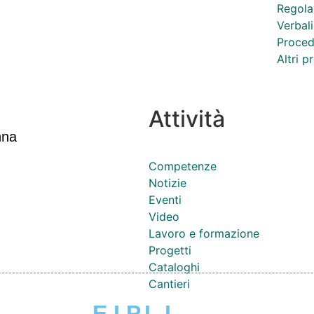
Regola
Verbali
Proced
Altri 
Attività
nna
Competenze
Notizie
Eventi
Video
Lavoro e formazione
Progetti
Cataloghi
Cantieri
E.I.P.L.I.