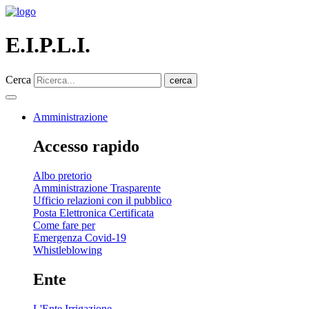
E.I.P.L.I.
Cerca
cerca
Amministrazione
Accesso rapido
Albo pretorio
Amministrazione Trasparente
Ufficio relazioni con il pubblico
Posta Elettronica Certificata
Come fare per
Emergenza Covid-19
Whistleblowing
Ente
L'Ente Irrigazione