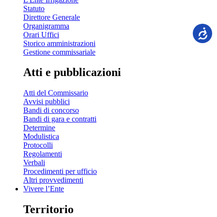
Statuto
Direttore Generale
Organigramma
Orari Uffici
Storico amministrazioni
Gestione commissariale
Atti e pubblicazioni
Atti del Commissario
Avvisi pubblici
Bandi di concorso
Bandi di gara e contratti
Determine
Modulistica
Protocolli
Regolamenti
Verbali
Procedimenti per ufficio
Altri provvedimenti
Vivere l’Ente
Territorio