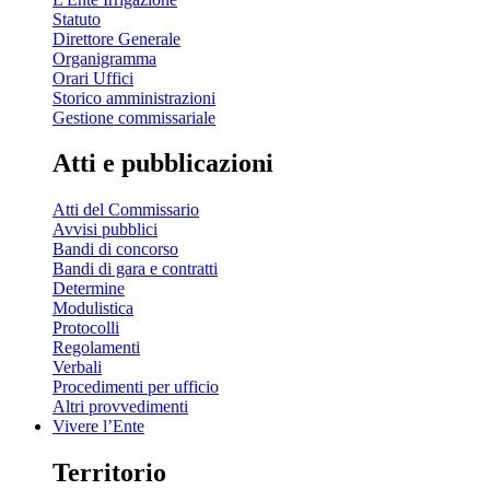
Statuto
Direttore Generale
Organigramma
Orari Uffici
Storico amministrazioni
Gestione commissariale
Atti e pubblicazioni
Atti del Commissario
Avvisi pubblici
Bandi di concorso
Bandi di gara e contratti
Determine
Modulistica
Protocolli
Regolamenti
Verbali
Procedimenti per ufficio
Altri provvedimenti
Vivere l’Ente
Territorio