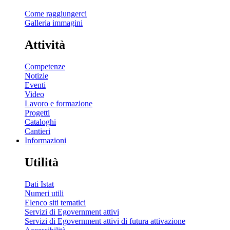
Come raggiungerci
Galleria immagini
Attività
Competenze
Notizie
Eventi
Video
Lavoro e formazione
Progetti
Cataloghi
Cantieri
Informazioni
Utilità
Dati Istat
Numeri utili
Elenco siti tematici
Servizi di Egovernment attivi
Servizi di Egovernment attivi di futura attivazione