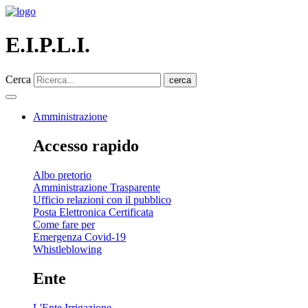
E.I.P.L.I.
Cerca
cerca
Amministrazione
Accesso rapido
Albo pretorio
Amministrazione Trasparente
Ufficio relazioni con il pubblico
Posta Elettronica Certificata
Come fare per
Emergenza Covid-19
Whistleblowing
Ente
L'Ente Irrigazione