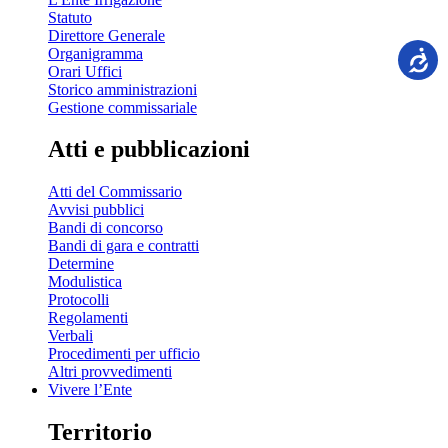
Statuto
Direttore Generale
Organigramma
Orari Uffici
Storico amministrazioni
Gestione commissariale
Atti e pubblicazioni
Atti del Commissario
Avvisi pubblici
Bandi di concorso
Bandi di gara e contratti
Determine
Modulistica
Protocolli
Regolamenti
Verbali
Procedimenti per ufficio
Altri provvedimenti
Vivere l’Ente
Territorio