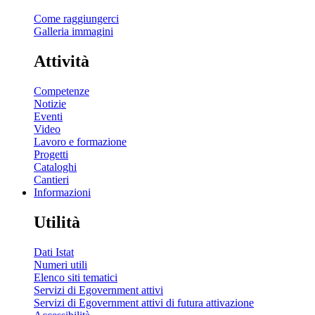
Come raggiungerci
Galleria immagini
Attività
Competenze
Notizie
Eventi
Video
Lavoro e formazione
Progetti
Cataloghi
Cantieri
Informazioni
Utilità
Dati Istat
Numeri utili
Elenco siti tematici
Servizi di Egovernment attivi
Servizi di Egovernment attivi di futura attivazione