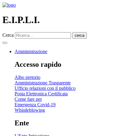
E.I.P.L.I.
Cerca
cerca
Amministrazione
Accesso rapido
Albo pretorio
Amministrazione Trasparente
Ufficio relazioni con il pubblico
Posta Elettronica Certificata
Come fare per
Emergenza Covid-19
Whistleblowing
Ente
L'Ente Irrigazione