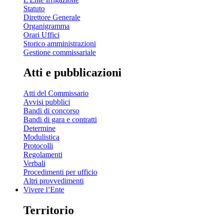
Statuto
Direttore Generale
Organigramma
Orari Uffici
Storico amministrazioni
Gestione commissariale
Atti e pubblicazioni
Atti del Commissario
Avvisi pubblici
Bandi di concorso
Bandi di gara e contratti
Determine
Modulistica
Protocolli
Regolamenti
Verbali
Procedimenti per ufficio
Altri provvedimenti
Vivere l’Ente
Territorio