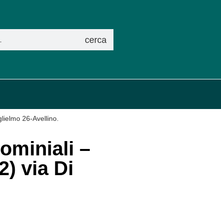
cerca
glielmo 26-Avellino.
dominiali –
) via Di