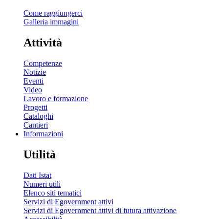
Come raggiungerci
Galleria immagini
Attività
Competenze
Notizie
Eventi
Video
Lavoro e formazione
Progetti
Cataloghi
Cantieri
Informazioni
Utilità
Dati Istat
Numeri utili
Elenco siti tematici
Servizi di Egovernment attivi
Servizi di Egovernment attivi di futura attivazione