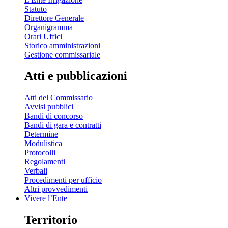
Statuto
Direttore Generale
Organigramma
Orari Uffici
Storico amministrazioni
Gestione commissariale
Atti e pubblicazioni
Atti del Commissario
Avvisi pubblici
Bandi di concorso
Bandi di gara e contratti
Determine
Modulistica
Protocolli
Regolamenti
Verbali
Procedimenti per ufficio
Altri provvedimenti
Vivere l’Ente
Territorio