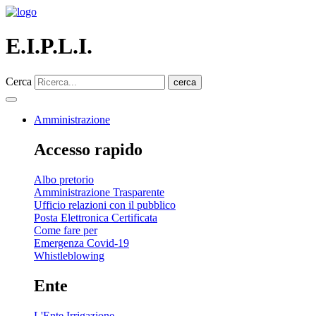
E.I.P.L.I.
Cerca
cerca
Amministrazione
Accesso rapido
Albo pretorio
Amministrazione Trasparente
Ufficio relazioni con il pubblico
Posta Elettronica Certificata
Come fare per
Emergenza Covid-19
Whistleblowing
Ente
L'Ente Irrigazione