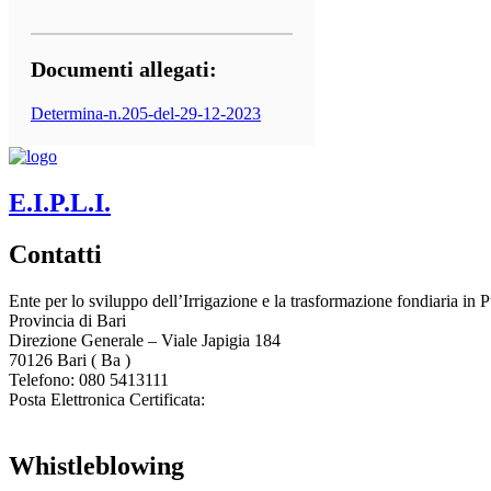
Documenti allegati:
Determina-n.205-del-29-12-2023
E.I.P.L.I.
Contatti
Ente per lo sviluppo dell’Irrigazione e la trasformazione fondiaria in P
Provincia di
Bari
Direzione Generale – Viale Japigia 184
70126
Bari
(
Ba
)
Telefono: 080 5413111
Posta Elettronica Certificata:
enteirrigazione@legalmail.it
Whistleblowing