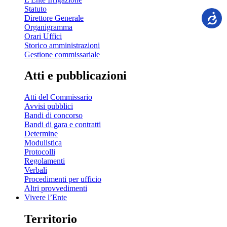
Statuto
Direttore Generale
Organigramma
Orari Uffici
Storico amministrazioni
Gestione commissariale
Atti e pubblicazioni
Atti del Commissario
Avvisi pubblici
Bandi di concorso
Bandi di gara e contratti
Determine
Modulistica
Protocolli
Regolamenti
Verbali
Procedimenti per ufficio
Altri provvedimenti
Vivere l’Ente
Territorio