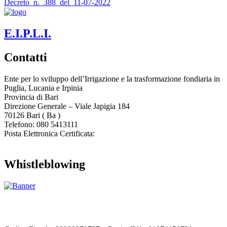
Decreto_n._388_del_11-07-2022
E.I.P.L.I.
Contatti
Ente per lo sviluppo dell’Irrigazione e la trasformazione fondiaria in
Puglia, Lucania e Irpinia
Provincia di
Bari
Direzione Generale – Viale Japigia 184
70126
Bari
(
Ba
)
Telefono: 080 5413111
Posta Elettronica Certificata:
enteirrigazione@legalmail.it
Whistleblowing
Contatta l’Ente
|
Accessibilità
|
Note legali
|
Privacy
|
Cookie policy
|
Credits
| Dati sul monitoraggio | Area riservata