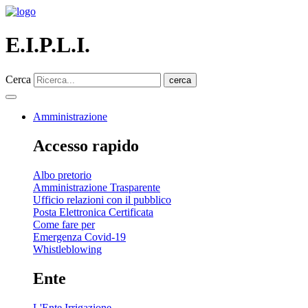
E.I.P.L.I.
Cerca
cerca
Amministrazione
Accesso rapido
Albo pretorio
Amministrazione Trasparente
Ufficio relazioni con il pubblico
Posta Elettronica Certificata
Come fare per
Emergenza Covid-19
Whistleblowing
Ente
L'Ente Irrigazione