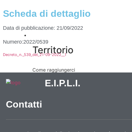
Scheda di dettaglio
Data di pubblicazione: 21/09/2022
Vivere l’Ente
Numero:2022/0539
Territorio
Decreto_n._539_del_21-09-2022__1
Come raggiungerci
Galleria immagini
E.I.P.L.I.
Contatti
Informazioni