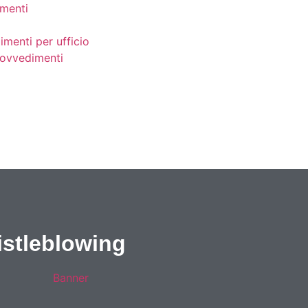
menti
imenti per ufficio
provvedimenti
stleblowing