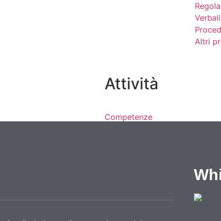
Regola
Verbali
Proced
Altri 
Attività
Competenze
Notizie
Eventi
Video
Lavoro e formazione
Whi
Progetti
Cataloghi
Cantieri