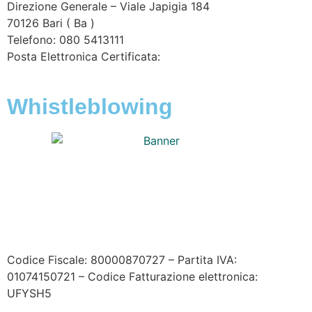
Direzione Generale – Viale Japigia 184
70126
Bari
(
Ba
)
Telefono: 080 5413111
Posta Elettronica Certificata:
enteirrigazione@legalmail.it
Whistleblowing
Contatta l’Ente
|
Accessibilità
|
Note legali
|
Privacy
|
Cookie policy
|
Credits
| Dati sul monitoraggio | Area
riservata
Codice Fiscale: 80000870727 – Partita IVA:
01074150721 – Codice Fatturazione elettronica:
UFYSH5