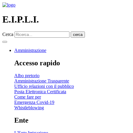
E.I.P.L.I.
Cerca
cerca
Amministrazione
Accesso rapido
Albo pretorio
Amministrazione Trasparente
Ufficio relazioni con il pubblico
Posta Elettronica Certificata
Come fare per
Emergenza Covid-19
Whistleblowing
Ente
L'Ente Irrigazione