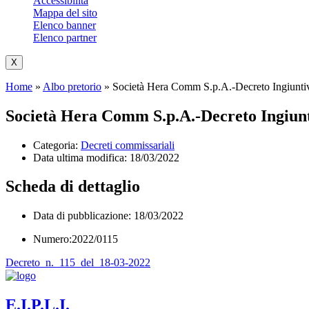
Accessibilità
Mappa del sito
Elenco banner
Elenco partner
X
Home
»
Albo pretorio
»
Società Hera Comm S.p.A.-Decreto Ingiuntivo
Società Hera Comm S.p.A.-Decreto Ingiuntiv
Categoria:
Decreti commissariali
Data ultima modifica:
18/03/2022
Scheda di dettaglio
Data di pubblicazione: 18/03/2022
Numero:2022/0115
Decreto_n._115_del_18-03-2022
E.I.P.L.I.