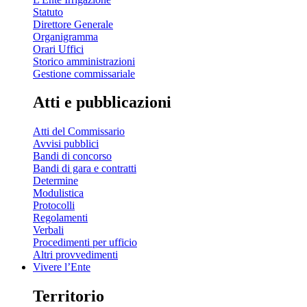
Statuto
Direttore Generale
Organigramma
Orari Uffici
Storico amministrazioni
Gestione commissariale
Atti e pubblicazioni
Atti del Commissario
Avvisi pubblici
Bandi di concorso
Bandi di gara e contratti
Determine
Modulistica
Protocolli
Regolamenti
Verbali
Procedimenti per ufficio
Altri provvedimenti
Vivere l’Ente
Territorio