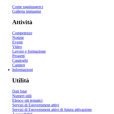
Come raggiungerci
Galleria immagini
Attività
Competenze
Notizie
Eventi
Video
Lavoro e formazione
Progetti
Cataloghi
Cantieri
Informazioni
Utilità
Dati Istat
Numeri utili
Elenco siti tematici
Servizi di Egovernment attivi
Servizi di Egovernment attivi di futura attivazione