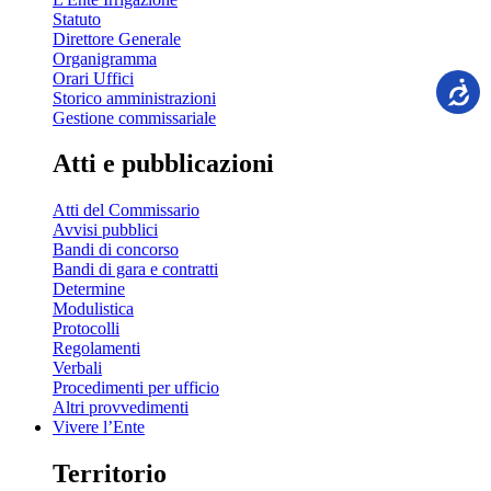
Statuto
Direttore Generale
Organigramma
Orari Uffici
Storico amministrazioni
Gestione commissariale
Atti e pubblicazioni
Atti del Commissario
Avvisi pubblici
Bandi di concorso
Bandi di gara e contratti
Determine
Modulistica
Protocolli
Regolamenti
Verbali
Procedimenti per ufficio
Altri provvedimenti
Vivere l’Ente
Territorio