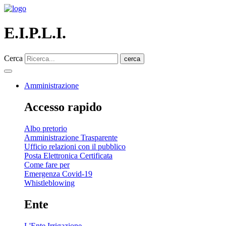
E.I.P.L.I.
Cerca
cerca
Amministrazione
Accesso rapido
Albo pretorio
Amministrazione Trasparente
Ufficio relazioni con il pubblico
Posta Elettronica Certificata
Come fare per
Emergenza Covid-19
Whistleblowing
Ente
L'Ente Irrigazione