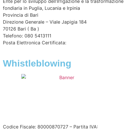
Ente per lo sviluppo dell’Irrigazione e la trasformazione
fondiaria in Puglia, Lucania e Irpinia
Provincia di
Bari
Direzione Generale – Viale Japigia 184
70126
Bari
(
Ba
)
Telefono: 080 5413111
Posta Elettronica Certificata:
enteirrigazione@legalmail.it
Whistleblowing
Contatta l’Ente
|
Accessibilità
|
Note legali
|
Privacy
|
Cookie policy
|
Credits
| Dati sul monitoraggio | Area
riservata
Codice Fiscale: 80000870727 – Partita IVA: