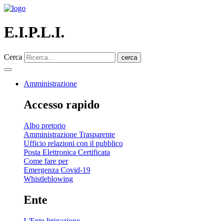
E.I.P.L.I.
Cerca
cerca
Amministrazione
Accesso rapido
Albo pretorio
Amministrazione Trasparente
Ufficio relazioni con il pubblico
Posta Elettronica Certificata
Come fare per
Emergenza Covid-19
Whistleblowing
Ente
L'Ente Irrigazione