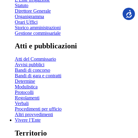
Statuto
Direttore Generale
Organigramma
Orari Uffici
Storico amministrazioni
Gestione commissariale
Atti e pubblicazioni
Atti del Commissario
Avvisi pubblici
Bandi di concorso
Bandi di gara e contratti
Determine
Modulistica
Protocolli
Regolamenti
Verbali
Procedimenti per ufficio
Altri provvedimenti
Vivere l’Ente
Territorio