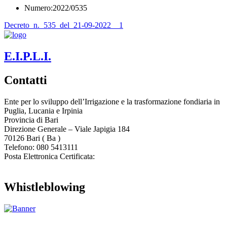
Numero:2022/0535
Decreto_n._535_del_21-09-2022__1
E.I.P.L.I.
Contatti
Ente per lo sviluppo dell’Irrigazione e la trasformazione fondiaria in
Puglia, Lucania e Irpinia
Provincia di
Bari
Direzione Generale – Viale Japigia 184
70126
Bari
(
Ba
)
Telefono: 080 5413111
Posta Elettronica Certificata:
enteirrigazione@legalmail.it
Whistleblowing
Contatta l’Ente
|
Accessibilità
|
Note legali
|
Privacy
|
Cookie policy
|