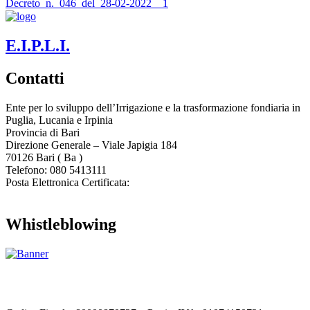
Decreto_n._046_del_28-02-2022__1
E.I.P.L.I.
Contatti
Ente per lo sviluppo dell’Irrigazione e la trasformazione fondiaria in
Puglia, Lucania e Irpinia
Provincia di
Bari
Direzione Generale – Viale Japigia 184
70126
Bari
(
Ba
)
Telefono: 080 5413111
Posta Elettronica Certificata:
enteirrigazione@legalmail.it
Whistleblowing
Contatta l’Ente
|
Accessibilità
|
Note legali
|
Privacy
|
Cookie policy
|
Credits
| Dati sul monitoraggio | Area riservata