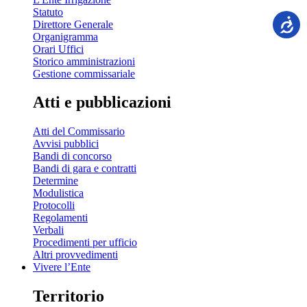
Statuto
Direttore Generale
Organigramma
Orari Uffici
Storico amministrazioni
Gestione commissariale
Atti e pubblicazioni
Atti del Commissario
Avvisi pubblici
Bandi di concorso
Bandi di gara e contratti
Determine
Modulistica
Protocolli
Regolamenti
Verbali
Procedimenti per ufficio
Altri provvedimenti
Vivere l’Ente
Territorio