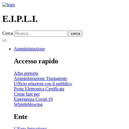
E.I.P.L.I.
Cerca
cerca
Amministrazione
Accesso rapido
Albo pretorio
Amministrazione Trasparente
Ufficio relazioni con il pubblico
Posta Elettronica Certificata
Come fare per
Emergenza Covid-19
Whistleblowing
Ente
L'Ente Irrigazione