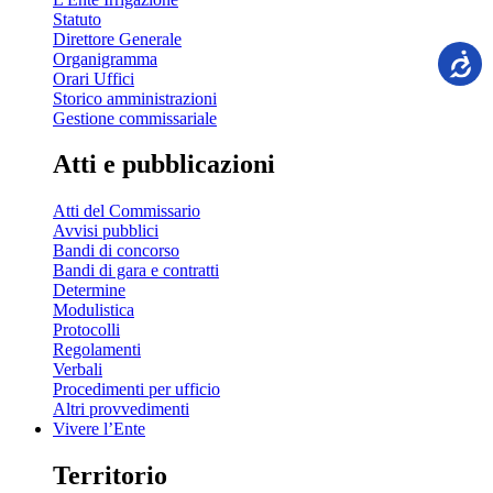
Statuto
Direttore Generale
Organigramma
Orari Uffici
Storico amministrazioni
Gestione commissariale
Atti e pubblicazioni
Atti del Commissario
Avvisi pubblici
Bandi di concorso
Bandi di gara e contratti
Determine
Modulistica
Protocolli
Regolamenti
Verbali
Procedimenti per ufficio
Altri provvedimenti
Vivere l’Ente
Territorio