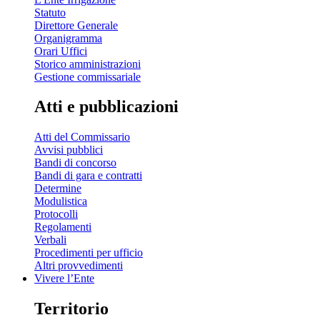
Statuto
Direttore Generale
Organigramma
Orari Uffici
Storico amministrazioni
Gestione commissariale
Atti e pubblicazioni
Atti del Commissario
Avvisi pubblici
Bandi di concorso
Bandi di gara e contratti
Determine
Modulistica
Protocolli
Regolamenti
Verbali
Procedimenti per ufficio
Altri provvedimenti
Vivere l’Ente
Territorio