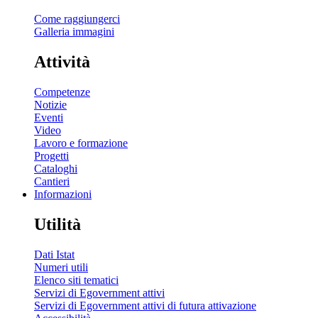
Come raggiungerci
Galleria immagini
Attività
Competenze
Notizie
Eventi
Video
Lavoro e formazione
Progetti
Cataloghi
Cantieri
Informazioni
Utilità
Dati Istat
Numeri utili
Elenco siti tematici
Servizi di Egovernment attivi
Servizi di Egovernment attivi di futura attivazione