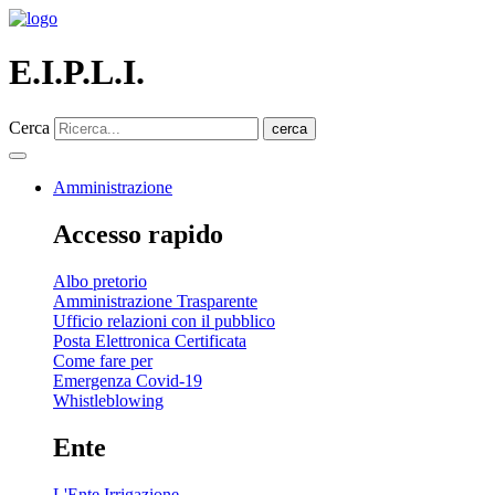
E.I.P.L.I.
Cerca
cerca
Amministrazione
Accesso rapido
Albo pretorio
Amministrazione Trasparente
Ufficio relazioni con il pubblico
Posta Elettronica Certificata
Come fare per
Emergenza Covid-19
Whistleblowing
Ente
L'Ente Irrigazione