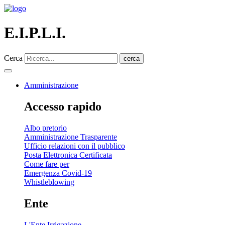
E.I.P.L.I.
Cerca
cerca
Amministrazione
Accesso rapido
Albo pretorio
Amministrazione Trasparente
Ufficio relazioni con il pubblico
Posta Elettronica Certificata
Come fare per
Emergenza Covid-19
Whistleblowing
Ente
L'Ente Irrigazione