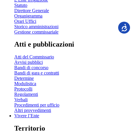
Statuto
Direttore Generale
Organigramma
Orari Uffici
Storico amministrazioni
Gestione commissariale
Atti e pubblicazioni
Atti del Commissario
Avvisi pubblici
Bandi di concorso
Bandi di gara e contratti
Determine
Modulistica
Protocolli
Regolamenti
Verbali
Procedimenti per ufficio
Altri provvedimenti
Vivere l’Ente
Territorio