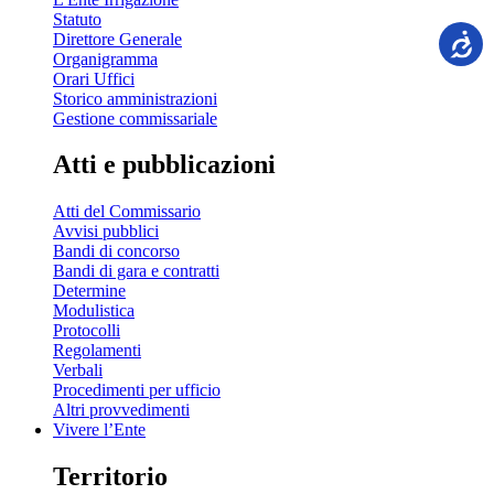
Statuto
Direttore Generale
Organigramma
Orari Uffici
Storico amministrazioni
Gestione commissariale
Atti e pubblicazioni
Atti del Commissario
Avvisi pubblici
Bandi di concorso
Bandi di gara e contratti
Determine
Modulistica
Protocolli
Regolamenti
Verbali
Procedimenti per ufficio
Altri provvedimenti
Vivere l’Ente
Territorio