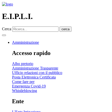
E.I.P.L.I.
Cerca
cerca
Amministrazione
Accesso rapido
Albo pretorio
Amministrazione Trasparente
Ufficio relazioni con il pubblico
Posta Elettronica Certificata
Come fare per
Emergenza Covid-19
Whistleblowing
Ente
L'Ente Irrigazione