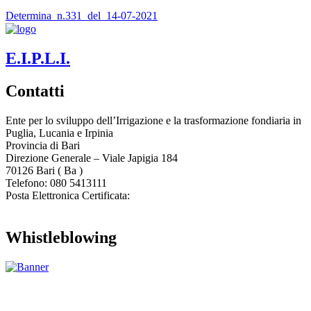
Determina_n.331_del_14-07-2021
E.I.P.L.I.
Contatti
Ente per lo sviluppo dell’Irrigazione e la trasformazione fondiaria in
Puglia, Lucania e Irpinia
Provincia di
Bari
Direzione Generale – Viale Japigia 184
70126
Bari
(
Ba
)
Telefono: 080 5413111
Posta Elettronica Certificata:
enteirrigazione@legalmail.it
Whistleblowing
Contatta l’Ente
|
Accessibilità
|
Note legali
|
Privacy
|
Cookie policy
|
Credits
| Dati sul monitoraggio | Area riservata